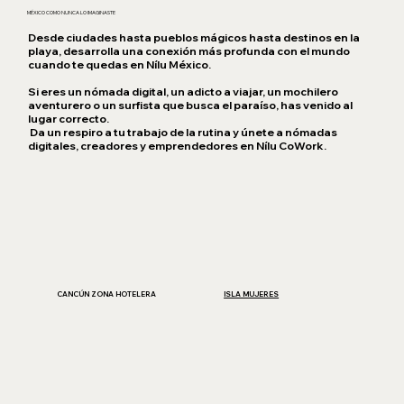
MÉXICO COMO NUNCA LO IMAGINASTE
Desde ciudades hasta pueblos mágicos hasta destinos en la
playa, desarrolla una conexión más profunda con el mundo
cuando te quedas en Nílu México.
Si eres un nómada digital, un adicto a viajar, un mochilero
aventurero o un surfista que busca el paraíso, has venido al
lugar correcto.
Da un respiro a tu trabajo de la rutina y únete a nómadas
digitales, creadores y emprendedores en Nílu CoWork.
CANCÚN ZONA HOTELERA
ISLA MUJERES